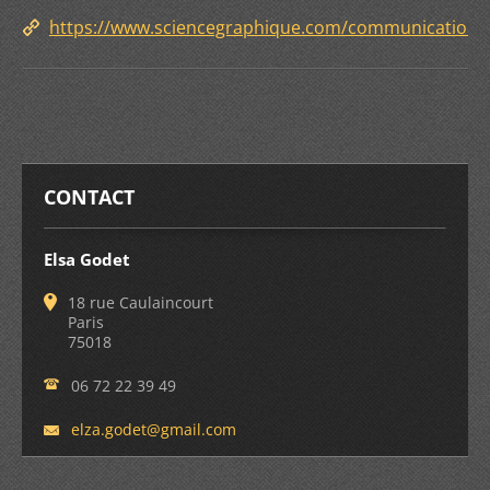
https://www.sciencegraphique.com/communication/
CONTACT
Elsa Godet
18 rue Caulaincourt
Paris
75018
06 72 22 39 49
elza.god
et@gmail
.com