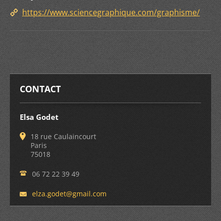
https://www.sciencegraphique.com/graphisme/
CONTACT
Elsa Godet
18 rue Caulaincourt
Paris
75018
06 72 22 39 49
elza.god
et@gmail
.com