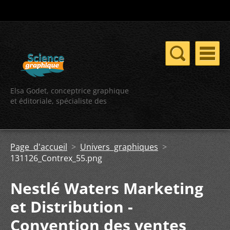
Elsa Godet, conceptrice graphique
et éditoriale, spécialiste des
contenus scientifiques
Page d'accueil
>
Univers graphiques
>
131126_Contrex_55.png
Nestlé Waters Marketing
et Distribution -
Convention des ventes