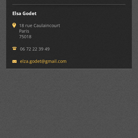
Elsa Godet
18 rue Caulaincourt
Paris
75018
06 72 22 39 49
elza.god
et@gmail
.com