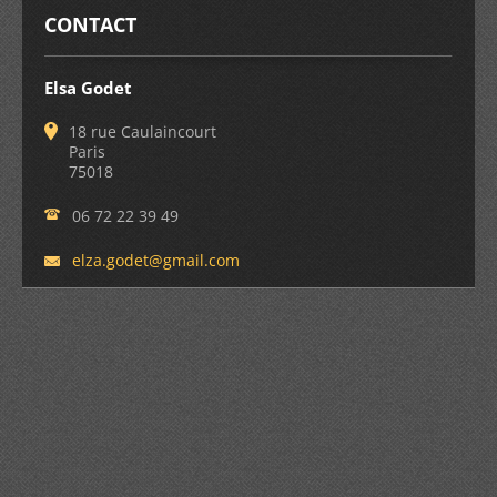
CONTACT
Elsa Godet
18 rue Caulaincourt
Paris
75018
06 72 22 39 49
elza.god
et@gmail
.com