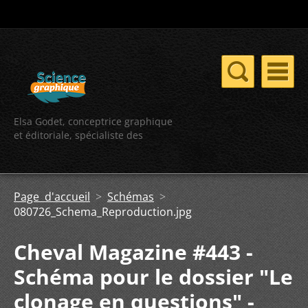
Elsa Godet, conceptrice graphique
et éditoriale, spécialiste des
contenus scientifiques
Page d'accueil
>
Schémas
>
080726_Schema_Reproduction.jpg
Cheval Magazine #443 -
Schéma pour le dossier "Le
clonage en questions" -