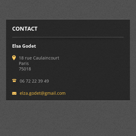
CONTACT
Elsa Godet
18 rue Caulaincourt
Paris
75018
06 72 22 39 49
elza.god
et@gmail
.com