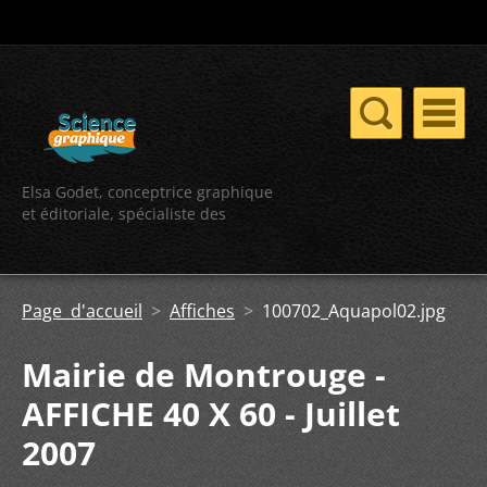
Elsa Godet, conceptrice graphique
et éditoriale, spécialiste des
contenus scientifiques
Page d'accueil
>
Affiches
>
100702_Aquapol02.jpg
Mairie de Montrouge -
AFFICHE 40 X 60 - Juillet
2007