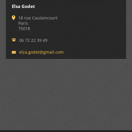
Elsa Godet
18 rue Caulaincourt
Paris
75018
06 72 22 39 49
elza.god
et@gmail
.com